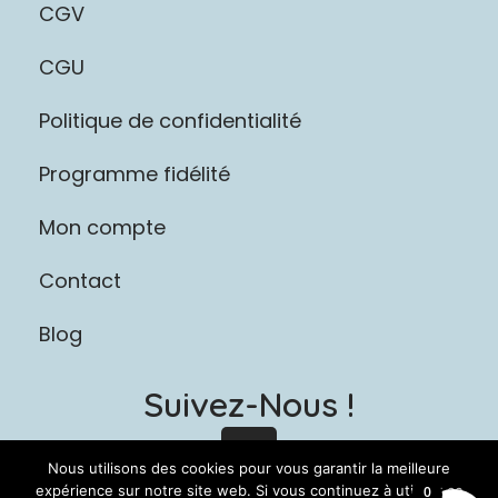
CGV
CGU
Politique de confidentialité
Programme fidélité
Mon compte
Contact
Blog
Suivez-Nous !
I
n
Nous utilisons des cookies pour vous garantir la meilleure
s
expérience sur notre site web. Si vous continuez à utiliser ce
0