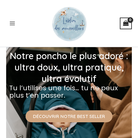
Aller
au
contenu
Notre poncho le plus adoré :
ultra doux, ultra pratique,
ultra évolutif
Tu l’utilises une fois… tu ne peux
plus t’en passer.
DÉCOUVRIR NOTRE BEST SELLER