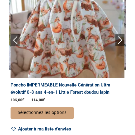
Les
options
peuvent
être
choisies
sur
la
page
BAVOIRS ET BAVOIRS BANDANAS
du
5 PRODUITS
produit
Poncho IMPERMEABLE Nouvelle Génération Ultra
Pon
ard
évolutif 0-8 ans 4-en-1 Little Forest doudou lapin
évo
106,00
€
–
114,00
€
106
Sélectionnez les options
Ajouter à ma liste d'envies