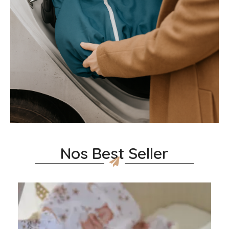
Nos Best Seller
Ce
produit
a
plusieurs