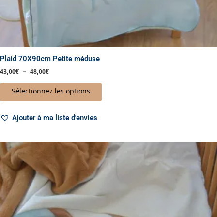
Plaid 70X90cm Petite méduse
43,00
€
–
48,00
€
Sélectionnez les options
Ajouter à ma liste d'envies
Plage
Ce
de
produit
prix :
a
67,00€
à
plusieurs
72,00€
variations.
Les