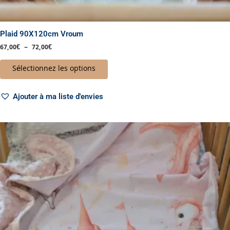
Plaid 90X120cm Vroum
67,00
€
–
72,00
€
Sélectionnez les options
Ajouter à ma liste d'envies
Plage
Ce
de
produit
prix :
a
67,00€
à
plusieurs
72,00€
variations.
Les
options
peuvent
être