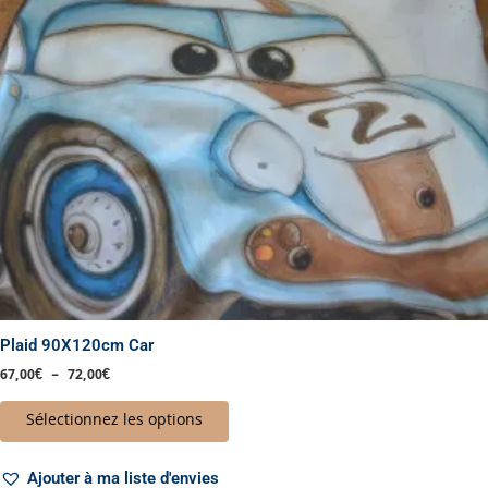
options
peuvent
être
choisies
sur
la
page
du
produit
Plaid 90X120cm Car
67,00
€
–
72,00
€
Sélectionnez les options
Ajouter à ma liste d'envies