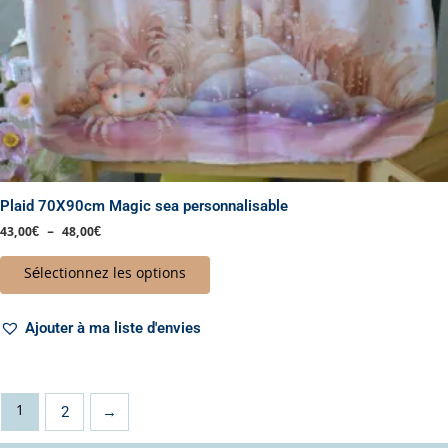
la
page
du
produit
Plaid 70X90cm Magic sea personnalisable
43,00
€
–
48,00
€
Sélectionnez les options
Ajouter à ma liste d'envies
1
2
→