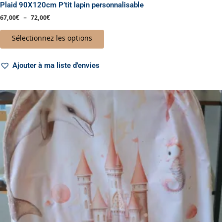
Plaid 90X120cm P’tit lapin personnalisable
67,00
€
–
72,00
€
Sélectionnez les options
Ajouter à ma liste d'envies
Plage
Ce
de
produit
prix :
a
43,00€
à
plusieurs
48,00€
variations.
Les
options
peuvent
être
choisies
sur