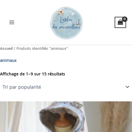
Trié
Aller
par
popularité
au
contenu
/ Produits identifiés “animaux”
Accueil
animaux
Affichage de 1–9 sur 15 résultats
Plage
Ce
de
produit
prix :
a
67,00€
à
plusieurs
119,00€