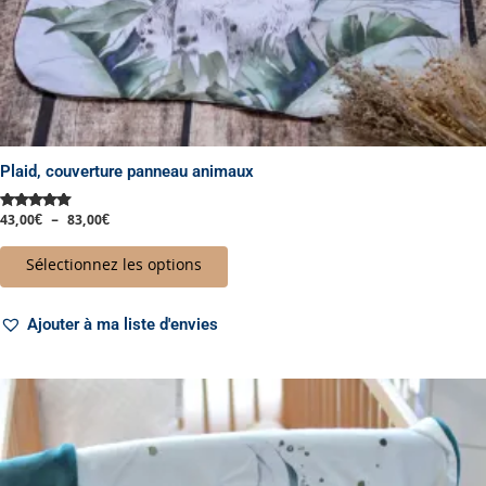
du
produit
Plaid, couverture panneau animaux
43,00
€
–
83,00
€
Note
5.00
sur 5
Sélectionnez les options
Ajouter à ma liste d'envies
Plage
Ce
de
produit
prix :
a
43,00€
à
plusieurs
48,00€