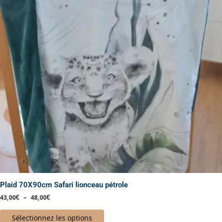
variations.
Les
options
peuvent
être
choisies
sur
la
page
du
produit
Plaid 70X90cm Safari lionceau pétrole
43,00
€
–
48,00
€
Sélectionnez les options