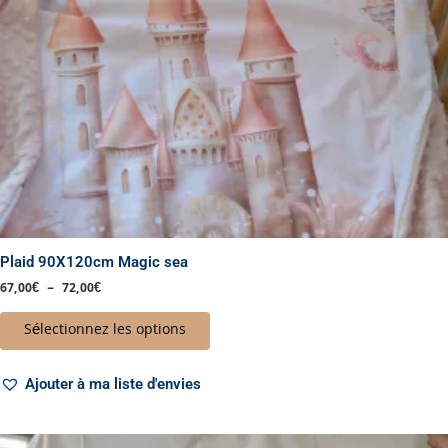
choisies
sur
la
page
du
produit
Plaid 90X120cm Magic sea
67,00
€
–
72,00
€
Sélectionnez les options
Ajouter à ma liste d'envies
Plage
Ce