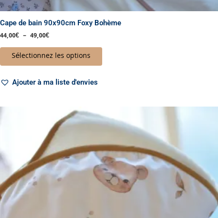
Cape de bain 90x90cm Foxy Bohème
44,00
€
–
49,00
€
Sélectionnez les options
Ajouter à ma liste d'envies
Plage
Ce
de
produit
prix :
a
39,00€
à
plusieurs
44,00€
variations.
Les
options
peuvent
être
choisies