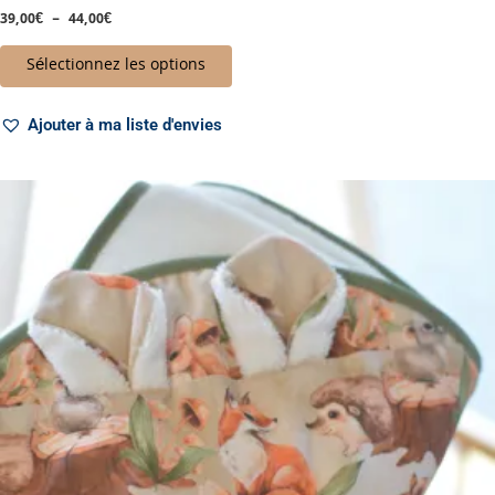
39,00
€
–
44,00
€
Sélectionnez les options
Ajouter à ma liste d'envies
Plage
Ce
de
produit
prix :
a
39,00€
à
plusieurs
44,00€
variations.
Les
options
peuvent
être
choisies
sur
la