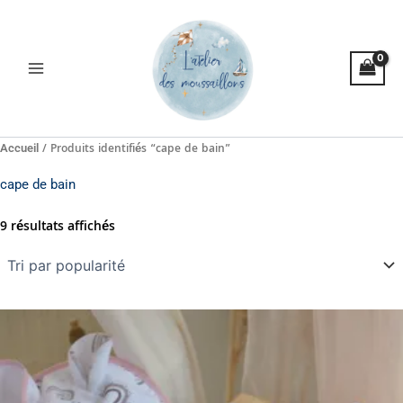
Trié
Aller
par
popularité
au
contenu
/ Produits identifiés “cape de bain”
Accueil
cape de bain
9 résultats affichés
Plage
Ce
de
produit
prix :
a
39,00€
à
plusieurs
52,00€