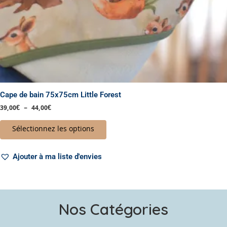
page
du
produit
Cape de bain 75x75cm Little Forest
39,00
€
–
44,00
€
Sélectionnez les options
Ajouter à ma liste d'envies
Nos Catégories