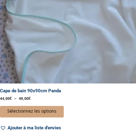
peuvent
être
choisies
sur
la
page
du
produit
Cape de bain 90x90cm Panda
44,00
€
–
49,00
€
Sélectionnez les options
Ajouter à ma liste d'envies