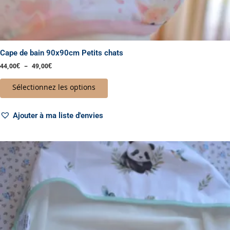
Cape de bain 90x90cm Petits chats
44,00
€
–
49,00
€
Sélectionnez les options
Ajouter à ma liste d'envies
Plage
Ce
de
produit
prix :
a
44,00€
à
plusieurs
49,00€
variations.
Les
options