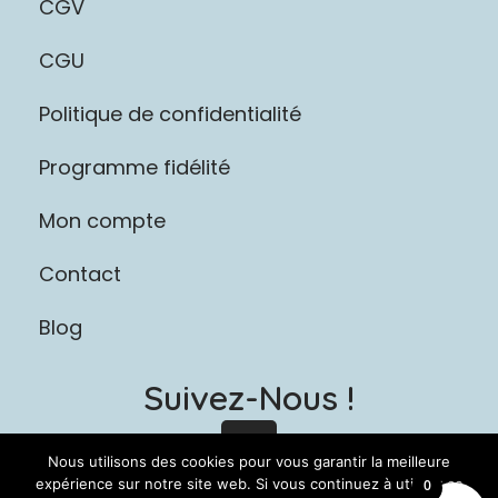
CGV
CGU
Politique de confidentialité
Programme fidélité
Mon compte
Contact
Blog
Suivez-Nous !
I
n
Nous utilisons des cookies pour vous garantir la meilleure
s
expérience sur notre site web. Si vous continuez à utiliser ce
0