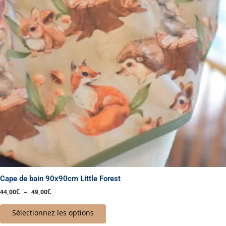
Les
options
peuvent
être
choisies
sur
la
page
du
produit
Cape de bain 90x90cm Little Forest
44,00
€
–
49,00
€
Sélectionnez les options