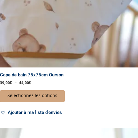
sur
la
page
du
produit
Cape de bain 75x75cm Ourson
39,00
€
–
44,00
€
Sélectionnez les options
Ajouter à ma liste d'envies
Plage
Ce
de