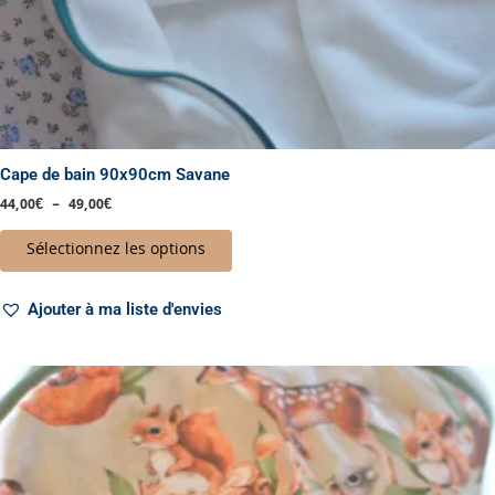
du
produit
Cape de bain 90x90cm Savane
44,00
€
–
49,00
€
Sélectionnez les options
Ajouter à ma liste d'envies
Plage
Ce
de
produit
prix :
a
44,00€
à
plusieurs
49,00€
variations.