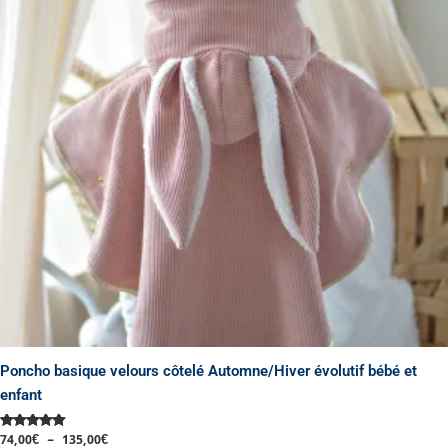
variations.
Les
options
peuvent
être
choisies
sur
la
page
du
produit
Poncho basique velours côtelé Automne/Hiver évolutif bébé et
enfant
74,00
€
–
135,00
€
Note