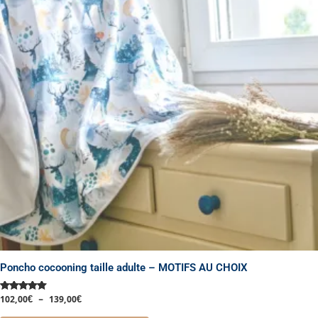
variations.
Les
options
peuvent
être
choisies
sur
la
page
du
produit
Poncho cocooning taille adulte – MOTIFS AU CHOIX
102,00
€
–
139,00
€
Note
5.00
sur 5