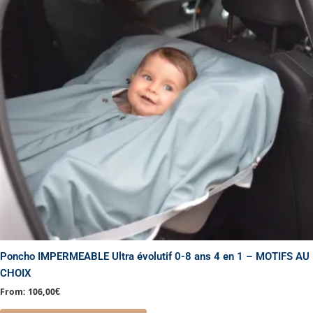
variations.
Les
options
peuvent
être
choisies
sur
la
page
du
produit
Poncho IMPERMEABLE Ultra évolutif 0-8 ans 4 en 1 – MOTIFS AU
CHOIX
From:
106,00
€