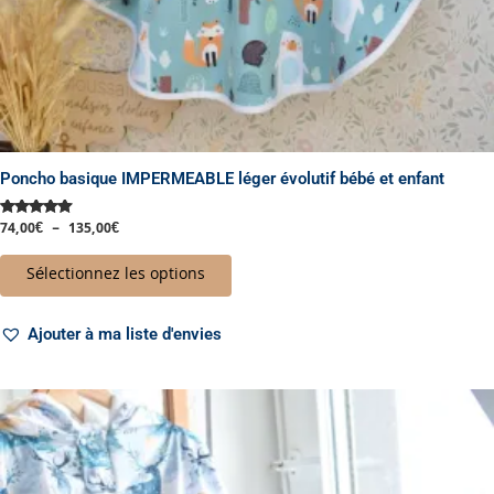
du
produit
Poncho basique IMPERMEABLE léger évolutif bébé et enfant
74,00
€
–
135,00
€
Note
5.00
sur 5
Sélectionnez les options
Ajouter à ma liste d'envies
Plage
Ce
de
produit
prix :
a
102,00€
à
plusieurs
139,00€