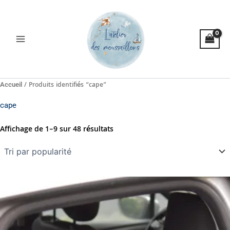
Trié
Aller
par
popularité
au
contenu
/ Produits identifiés “cape”
Accueil
cape
Affichage de 1–9 sur 48 résultats
Ce
produit
a
plusieurs