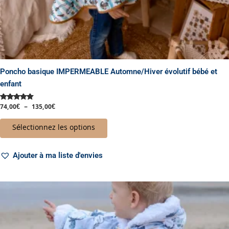
produit
Poncho basique IMPERMEABLE Automne/Hiver évolutif bébé et
enfant
74,00
€
–
135,00
€
Note
5.00
sur 5
Sélectionnez les options
Ajouter à ma liste d'envies
Plage
Ce
de
produit
prix :
a
67,00€
à
plusieurs
119,00€