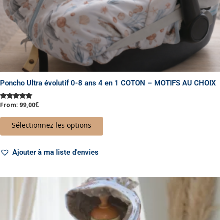
du
produit
Poncho Ultra évolutif 0-8 ans 4 en 1 COTON – MOTIFS AU CHOIX
From:
99,00
€
Note
5.00
sur 5
Sélectionnez les options
Ajouter à ma liste d'envies
Plage
Ce
de
produit
prix :
a
67,00€
à
plusieurs