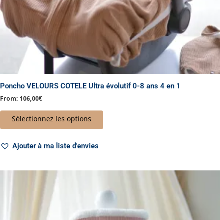
page
du
produit
Poncho VELOURS COTELE Ultra évolutif 0-8 ans 4 en 1
From:
106,00
€
Sélectionnez les options
Ajouter à ma liste d'envies
Plage
Ce
de
produit
prix :
a
74,00€
à
plusieurs
135,00€