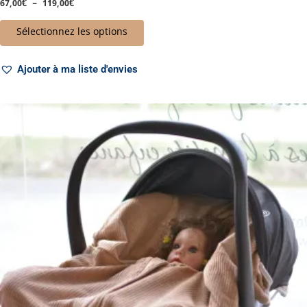
67,00
€
–
119,00
€
Note
5.00
sur 5
Sélectionnez les options
Ajouter à ma liste d'envies
Ce
produit
a
plusieurs
variations.
Les
options
peuvent
être
choisies
sur
la