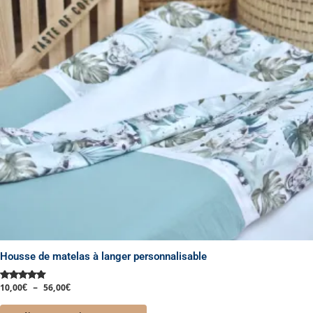
variations.
Les
options
peuvent
être
choisies
sur
la
page
du
produit
Housse de matelas à langer personnalisable
10,00
€
–
56,00
€
Note
5.00
sur 5