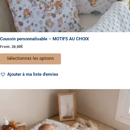
produit
Coussin personnalisable – MOTIFS AU CHOIX
From:
26,00
€
Sélectionnez les options
Ajouter à ma liste d'envies
Plage
Ce
de
produit
prix :
a
49,00€
à
plusieurs
57,00€
variations.
Les