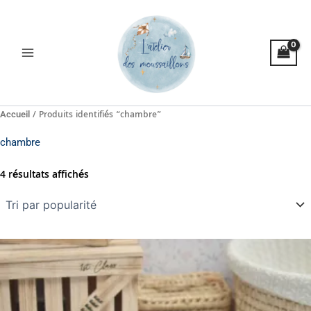
Trié
Aller
par
popularité
au
contenu
/ Produits identifiés “chambre”
Accueil
chambre
4 résultats affichés
Plage
Ce
de
produit
prix :
a
10,00€
à
plusieurs
56,00€