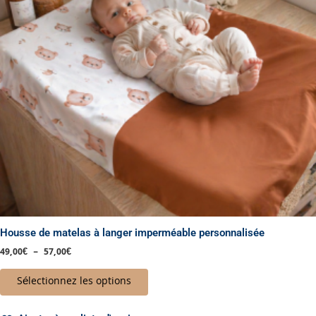
options
peuvent
être
choisies
sur
la
page
du
produit
Housse de matelas à langer imperméable personnalisée
49,00
€
–
57,00
€
Sélectionnez les options