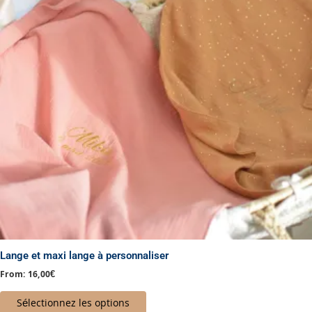
variations.
Les
options
peuvent
être
choisies
sur
la
page
du
produit
Lange et maxi lange à personnaliser
From:
16,00
€
Sélectionnez les options