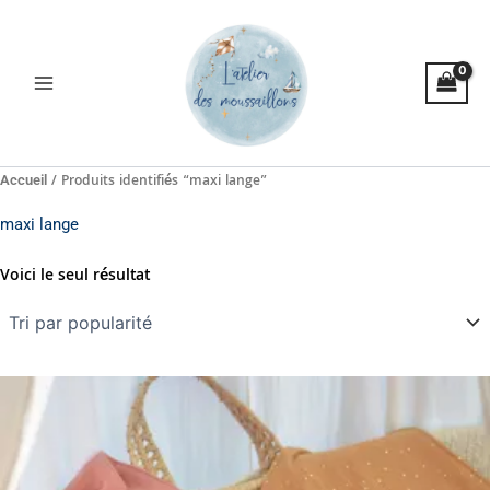
Aller
au
contenu
/ Produits identifiés “maxi lange”
Accueil
maxi lange
Voici le seul résultat
Ce
produit
a
plusieurs