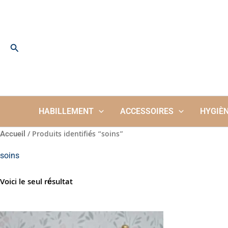
Aller
au
contenu
Rechercher
HABILLEMENT
ACCESSOIRES
HYGIÈ
/ Produits identifiés “soins”
Accueil
soins
Voici le seul résultat
Plage
Ce
de