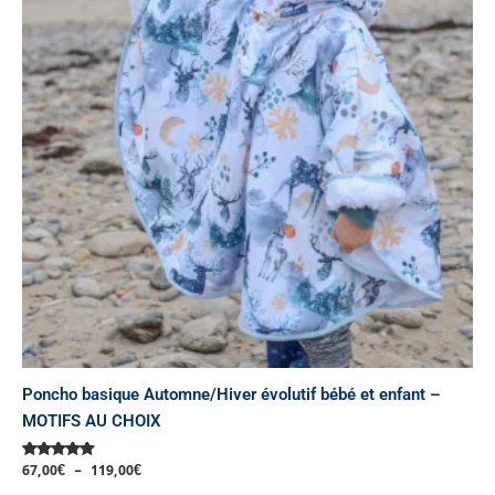
à
plusieurs
119,00€
variations.
Les
options
peuvent
être
choisies
sur
la
page
du
produit
Poncho basique Automne/Hiver évolutif bébé et enfant –
MOTIFS AU CHOIX
67,00
€
–
119,00
€
Note
5.00