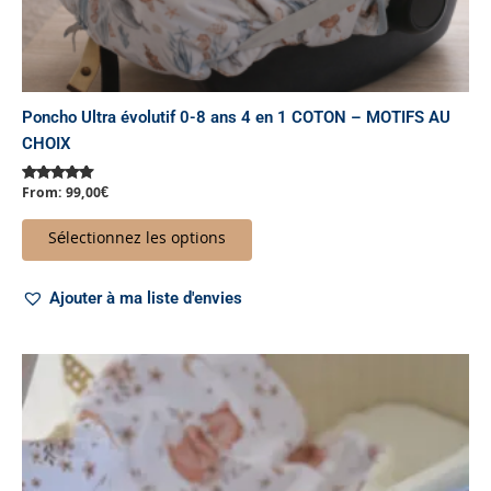
produit
Poncho Ultra évolutif 0-8 ans 4 en 1 COTON – MOTIFS AU
CHOIX
From:
99,00
€
Note
5.00
sur 5
Sélectionnez les options
Ajouter à ma liste d'envies
Ce
produit
a
plusieurs
variations.