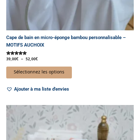
du
produit
Cape de bain en micro-éponge bambou personnalisable –
MOTIFS AUCHOIX
39,00
€
–
52,00
€
Note
5.00
sur 5
Sélectionnez les options
Ajouter à ma liste d'envies
Plage
Ce
de
produit
prix :
a
15,00€
à
plusieurs
30,00€
variations.