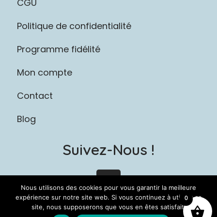
CGU
Politique de confidentialité
Programme fidélité
Mon compte
Contact
Blog
Suivez-Nous !
I
n
Nous utilisons des cookies pour vous garantir la meilleure
s
expérience sur notre site web. Si vous continuez à utiliser ce
0
site, nous supposerons que vous en êtes satisfait.
t
Copyright © 2026 L'atelier des moussaillons |