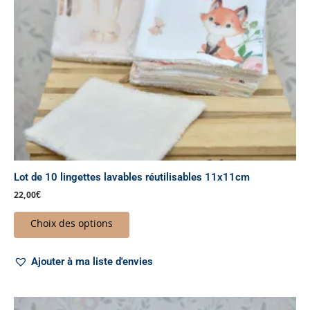
peuvent
être
choisies
sur
la
page
du
produit
Lot de 10 lingettes lavables réutilisables 11x11cm
22,00
€
Choix des options
Ajouter à ma liste d'envies
Plage
Ce