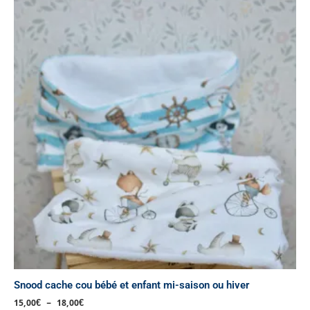
de
produit
prix :
a
15,00€
à
plusieurs
18,00€
variations.
Les
options
peuvent
être
choisies
sur
la
page
du
produit
Snood cache cou bébé et enfant mi-saison ou hiver
15,00
€
–
18,00
€