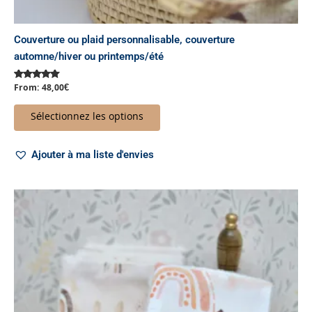
Couverture ou plaid personnalisable, couverture
automne/hiver ou printemps/été
From:
48,00
€
Note
5.00
sur 5
Sélectionnez les options
Ajouter à ma liste d'envies
Ce
produit
a
plusieurs
variations.
Les
options