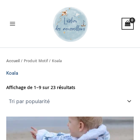
Trié
Aller
par
popularité
au
contenu
/ Produit Motif / Koala
Accueil
Koala
Affichage de 1–9 sur 23 résultats
Plage
Ce
de
produit
prix :
a
67,00€