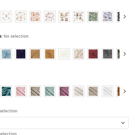
e
:
No selection
selection
selection