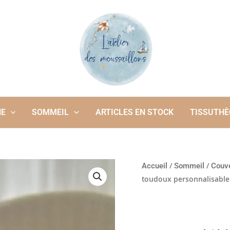
NE
SOMMEIL
ARTICLES EN STOCK
TISSUTHÈ
quantité
/
/
Accueil
Sommeil
Couve
de
toudoux personnalisabl
Couverture,
plaid
double
toudoux
personnalisable