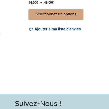
44,00
€
–
49,00
€
uit
produit
Sélectionnez les options
Ajouter à ma liste d'envies
s
Suivez-Nous !