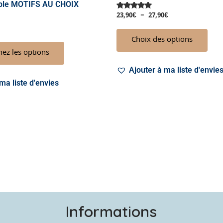
able MOTIFS AU CHOIX
produit
prod
23,90
€
–
27,90
€
Note
5.00
sur 5
Choix des options
nez les options
Ajouter à ma liste d'envie
ma liste d'envies
Informations