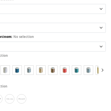
 prénom
:
No selection
ction
ction