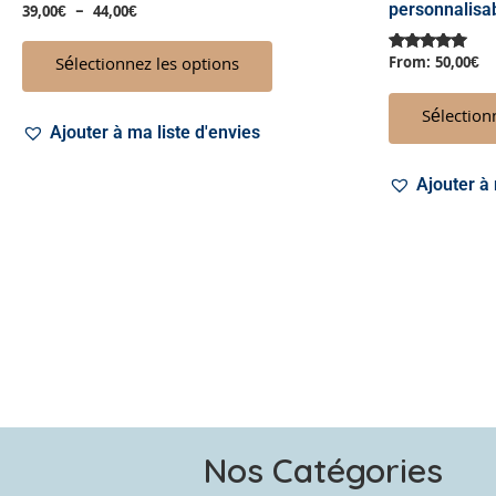
personnalis
39,00
€
–
44,00
€
produit
Sélectionnez les options
From:
50,00
€
Note
5.00
sur 5
Sélection
Ajouter à ma liste d'envies
Ajouter à 
Nos Catégories