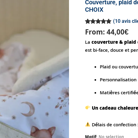
Couverture, plaid 
MOTIF
CHOIX
AU
CHOIX
(
10
avis cli
Noté
10
5.00
From:
44,00
€
sur 5
basé sur
La
couverture & plaid 
notations
client
est bi-face, douce et pe
Plaid ou couvertu
Personnalisation 
Matières certifié
Un cadeau chaleure
Délais de confection 
Motif
:
No selection