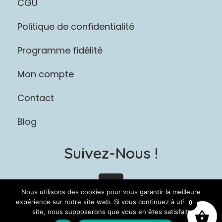
CGU
Politique de confidentialité
Programme fidélité
Mon compte
Contact
Blog
Suivez-Nous !
I
n
Nous utilisons des cookies pour vous garantir la meilleure
s
expérience sur notre site web. Si vous continuez à utiliser ce
0
site, nous supposerons que vous en êtes satisfait.
t
Copyright © 2026 L'atelier des moussaillons |