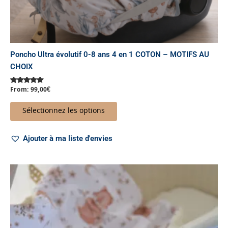
produit
Poncho Ultra évolutif 0-8 ans 4 en 1 COTON – MOTIFS AU
CHOIX
From:
99,00
€
Note
5.00
sur 5
Sélectionnez les options
Ajouter à ma liste d'envies
Ce
produit
a
plusieurs
variations.