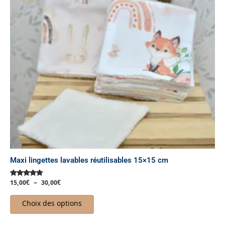
Les
options
peuvent
être
choisies
sur
la
page
du
produit
Maxi lingettes lavables réutilisables 15×15 cm
15,00
€
–
30,00
€
Note
5.00
sur 5
Choix des options