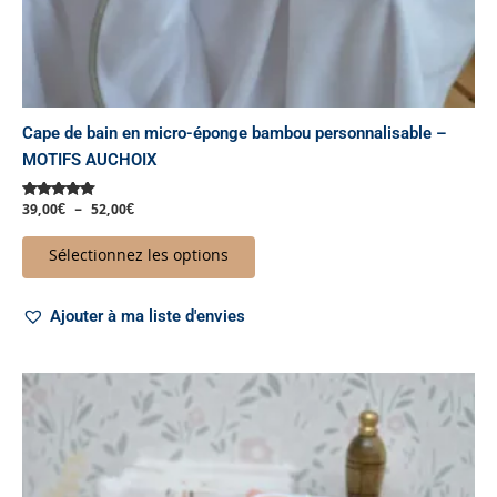
du
produit
Cape de bain en micro-éponge bambou personnalisable –
MOTIFS AUCHOIX
39,00
€
–
52,00
€
Note
5.00
sur 5
Sélectionnez les options
Ajouter à ma liste d'envies
Plage
Ce
de
produit
prix :
a
15,00€
à
plusieurs
30,00€
variations.