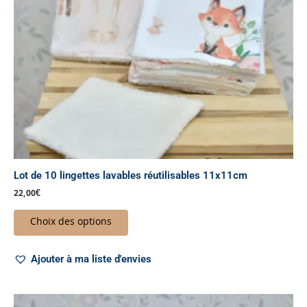
peuvent
être
choisies
sur
la
page
du
produit
Lot de 10 lingettes lavables réutilisables 11x11cm
22,00
€
Choix des options
Ajouter à ma liste d'envies
Plage
Ce