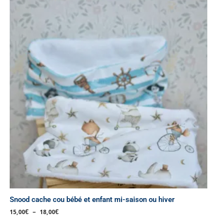
de
produit
prix :
a
15,00€
à
plusieurs
18,00€
variations.
Les
options
peuvent
être
choisies
sur
la
page
du
produit
Snood cache cou bébé et enfant mi-saison ou hiver
15,00
€
–
18,00
€