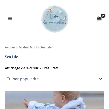
Trié
Aller
par
popularité
au
contenu
/ Produit Motif / Sea Life
Accueil
Sea Life
Affichage de 1–9 sur 23 résultats
Plage
Ce
de
produit
prix :
a
67,00€