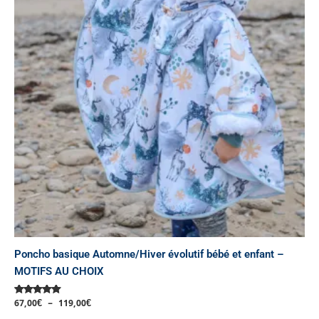
à
plusieurs
119,00€
variations.
Les
options
peuvent
être
choisies
sur
la
page
du
produit
Poncho basique Automne/Hiver évolutif bébé et enfant –
MOTIFS AU CHOIX
67,00
€
–
119,00
€
Note
5.00