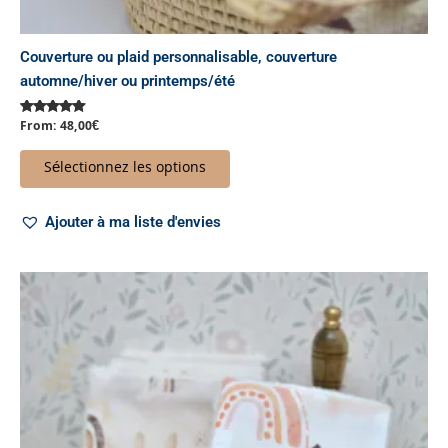
Couverture ou plaid personnalisable, couverture
automne/hiver ou printemps/été
From:
48,00
€
Note
5.00
sur 5
Sélectionnez les options
Ajouter à ma liste d'envies
Ce
produit
a
plusieurs
variations.
Les
options